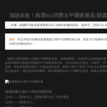
顶级体验！南通ktv消费水平哪家最高-朗
作者：南通KTV娱乐咨询萱萱1312 1888180微信同步 发布于：2020-11-16
摘要：
本文详细为你解答南通朗庭公馆KTV消费价格点评，更多关于南通ktv消
1888180微信同步！
朗庭公馆是南通ktv消费水平最高的会所，虽然消费高，但是绝对让你物超所值
多朋友都是冲着这的高端的空气清新系统而来，无论你是生日宴会，办派对，开
选择，很多来南通的成功人士都会选择这里，朗庭公馆KTV是专门为社会各界精
型文娱会所，满足您多样的需求！要问南通夜总会KTV哪家生意好，朗庭公馆是
南通朗庭公馆KTV荤场消费明细
1180——容纳 8人【容纳4男4女】包含酒水
1280——容纳10人