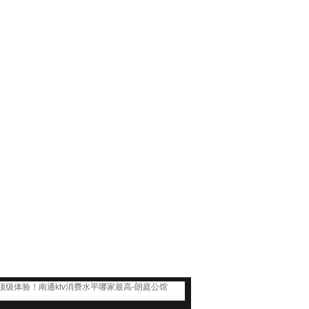
 顶级体验！南通ktv消费水平哪家最高-朗庭公馆