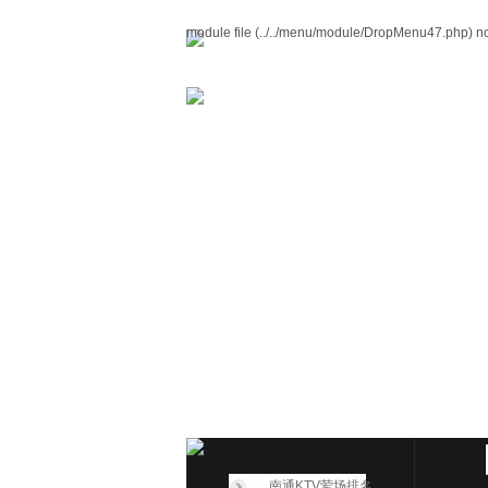
module file (../../menu/module/DropMenu47.php) no
南通KTV荤场排名