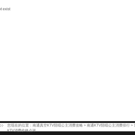
t exist
您现在的位置：
南通真空KTV陪唱公主消费攻略
>
南通KTV陪唱公主消费排行
>
KTV消费价格点评