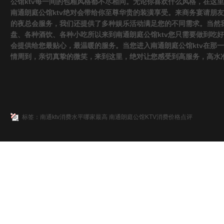
公馆ktv每一间的包厢风格都不尽相同。无论你喜欢什么风格，在这
南通朗庭公馆ktv绝对会带给你至尊华贵的装潢享受。来商务宴请朋
的夜总会服务，我们还提供了多种娱乐活动满足您的不同需求。当然
盘、各种酒饮、各种小吃所以来到南通朗庭公馆ktv您只需要做到吃
会提供给您最贴心，最温暖的服务。当您进入南通朗庭公馆ktv在那
情周到，亲切真挚的微笑，来到这里，绝对让您感受到高服务，高水
标签：
南通ktv消费水平哪家最高
南通朗庭公馆KTV消费价格点评
南通KTV荤场攻略
|
南通KTV真空消费
|
南通荤的KTV排名
|
南通最好KTV招聘
版权所有 Copyright(C) 南通十大荤KTV真空夜总会消费排名大全网