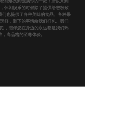
里都能够找到独属你的一款！所以来到
友，休闲娱乐的时候除了提供给您极致
我们也提供了各种美味的食品、各种果
好玩好，剩下的事情给我们打包。我们
一刻，陪伴您在身边的永远都是我们热
准，高品格的至尊体验。
|
南通KTV预订必看
|