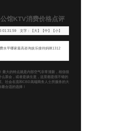
庭公馆KTV消费价格点评
 01:31:59 文字：【
大
】【
中
】【
小
】
费水平哪家最高咨询娱乐接待妈咪1312
！最大的特点就是内部空气非常清新，相信很
什么茶会，或者是谈生意，这里都是很不错的
英、社会名流和CBD高端商务人士所服务的大
你最合适的选择！