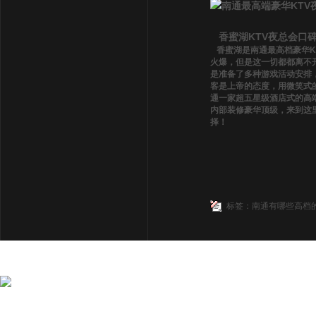
香蜜湖KTV夜总会口
香蜜湖是南通最高档豪华K
火爆，但是这一切都都离不开
是准备了多种游戏活动安排
客是上帝的态度，用微笑式的
通一家超五星级酒店式的高端
内部装修豪华顶级，来到这
择！
标签：
南通有哪些高档的
|
南通荤的KTV夜总会
|
南通KTV荤场攻略
|
南通KTV