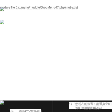
module file (../../menu/module/DropMenu47.php) not exist
您现在的位置：
南通真空K
湖KTV消费价格点评
南通KTV荤场排名