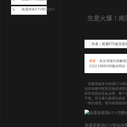
南通商务KTV荤场排行
生意火爆！南
作者：南通KTV娱乐咨询萱萱
摘要：
本文详细为你解答
1312 1888180微信同步
香蜜湖被誉为南通KTV陪
包间等豪华配套设施是请客
料和顶级的设备品牌。整个
手笔。而且最为重要的就是
一样的感觉。要问南通最高
南通香蜜湖KTV荤场消