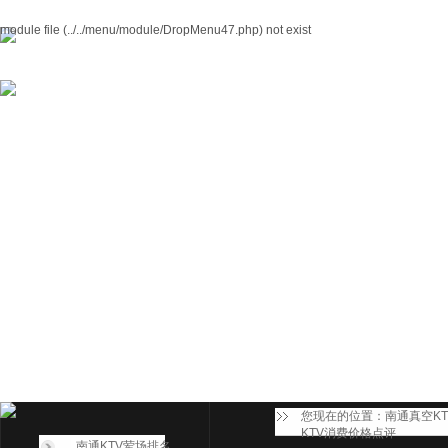
module file (../../menu/module/DropMenu47.php) not exist
您现在的位置：
南通真空K
KTV消费价格点评
南通KTV荤场排名