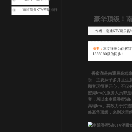
南通商务KTV荤场排行
豪华顶级！南
作者：南通KTV娱乐咨询萱萱
摘要：
本文详细为你解答
1888180微信同步！
香蜜湖是南通最高端豪
乐，主要妹子多并且生意
顾客玩得更开心，不仅
蜜湖ktv的服务人员都
客，所以来南通香蜜湖k
高端ktv。其致力于打
修豪华顶级，来到这里