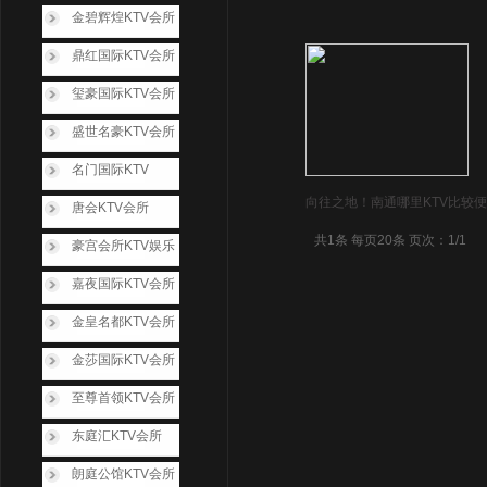
金碧辉煌KTV会所
鼎红国际KTV会所
玺豪国际KTV会所
盛世名豪KTV会所
名门国际KTV
向往之地！南通哪里KTV比较便
唐会KTV会所
共1条 每页20条 页次：1/1
豪宫会所KTV娱乐
嘉夜国际KTV会所
金皇名都KTV会所
金莎国际KTV会所
至尊首领KTV会所
东庭汇KTV会所
朗庭公馆KTV会所