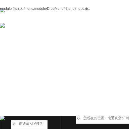
module file (../../menu/module/DropMenu47.php) not exist
您现在的位置：
南通真空KT
南通荤KTV排名