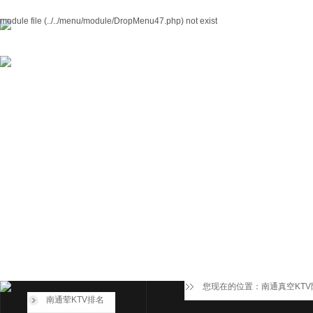
module file (../../menu/module/DropMenu47.php) not exist
您现在的位置：
南通真空KT
南通荤KTV排名