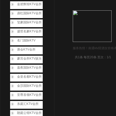
金碧辉煌KTV会所
鼎红国际KTV会所
玺豪国际KTV会所
盛世名豪KTV会所
名门国际KTV
服务热情！南通ktv陪酒女价格
唐会KTV会所
共1条 每页20条 页次：1/1
豪宫会所KTV娱乐
嘉夜国际KTV会所
金皇名都KTV会所
金莎国际KTV会所
至尊首领KTV会所
东庭汇KTV会所
朗庭公馆KTV会所