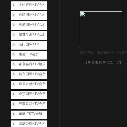
金碧辉煌KTV会所
鼎红国际KTV会所
玺豪国际KTV会所
盛世名豪KTV会所
名门国际KTV
随心所欲！南通ktv公主出台服
唐会KTV会所
共1条 每页20条 页次：1/1
豪宫会所KTV娱乐
嘉夜国际KTV会所
金皇名都KTV会所
金莎国际KTV会所
至尊首领KTV会所
东庭汇KTV会所
朗庭公馆KTV会所