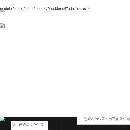
module file (../../menu/module/DropMenu47.php) not exist
您现在的位置：
南通真空KT
南通荤KTV排名