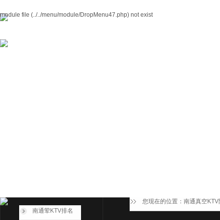
module file (../../menu/module/DropMenu47.php) not exist
您现在的位置：
南通真空KT
南通荤KTV排名