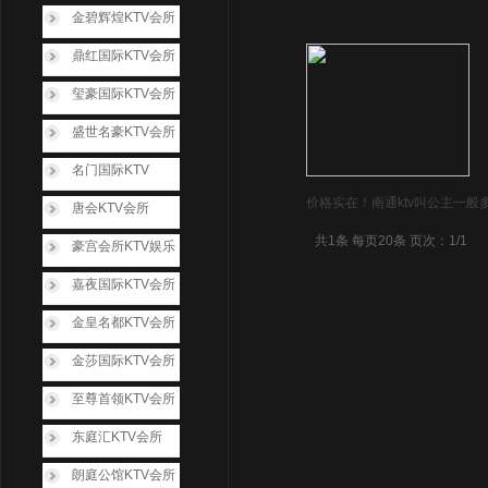
金碧辉煌KTV会所
鼎红国际KTV会所
玺豪国际KTV会所
盛世名豪KTV会所
名门国际KTV
价格实在！南通ktv叫公主一般
唐会KTV会所
共1条 每页20条 页次：1/1
豪宫会所KTV娱乐
嘉夜国际KTV会所
金皇名都KTV会所
金莎国际KTV会所
至尊首领KTV会所
东庭汇KTV会所
朗庭公馆KTV会所