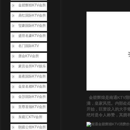
金碧辉煌KTV会所
鼎红国际KTV会所
玺豪国际KTV会所
盛世名豪KTV会所
名门国际KTV
唐会KTV会所
豪宫会所KTV娱乐
嘉夜国际KTV会所
金皇名都KTV会所
金莎国际KTV会所
金碧辉煌是南通KTV
满，皇家风范。内部处
至尊首领KTV会所
开始，巨资设入的大手
绝对是令人称赞，其拥
东庭汇KTV会所
朗庭公馆KTV会所