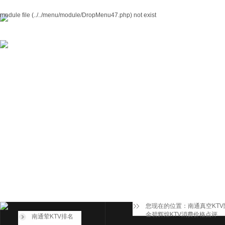
module file (../../menu/module/DropMenu47.php) not exist
您现在的位置：
南通真空KT
金碧辉煌KTV消费价格点评
南通荤KTV排名