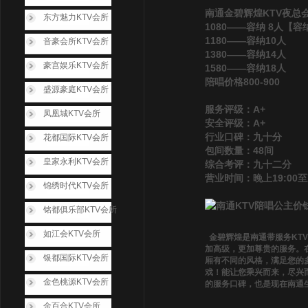
南通金碧辉煌KTV夜总
东方魅力KTV会所
1080——容纳 8人【
1180——容纳10人
音豪会所KTV会所
1380——容纳14人
豪宫娱乐KTV会所
1580——容纳18人
陪唱价格800-900
盛源豪庭KTV会所
服务评级：A+
凤凰城KTV会所
安全评级：A+
行业口碑：九十分
花都国际KTV会所
包间数量：48间
皇家永利KTV会所
综合考评：九十二分
营业时间：晚上19:00至
锦绣时代KTV会所
铭都俱乐部KTV会所
如江会KTV会所
金碧辉煌是南通带服务KT
加高级，更加尊贵的服务。
银都国际KTV会所
厢有不同的风格，满足您的
戏！能让您乘兴而来，尽兴
金色桃源KTV会所
的服务口碑，也是现在南通
金百合KTV会所